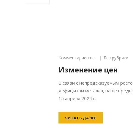
к
Комментариев
нет
Без рубрики
записи
Изменение цен
Изменение
цен
В связи с непредсказуемым рост
дефицитом металла, наше предп
15 апреля 2024 г.
ЧИТАТЬ ДАЛЕЕ