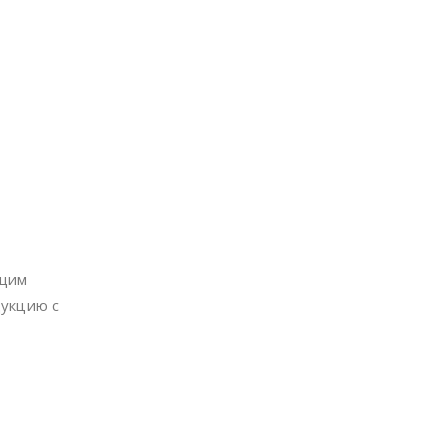
ющим
дукцию с