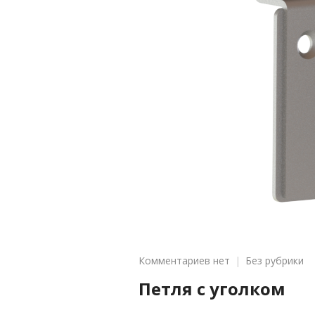
к
Комментариев
нет
Без рубрики
записи
Петля с уголком
Петля
с