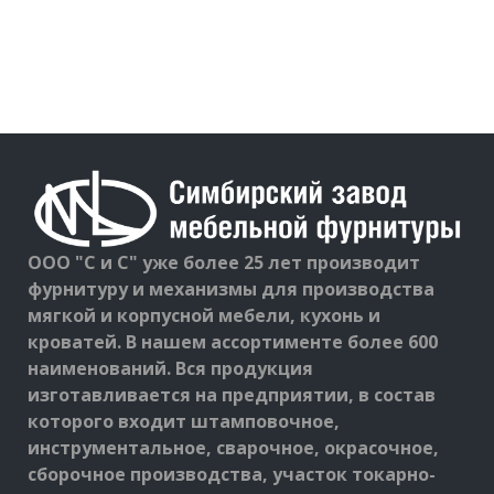
ООО "С и С" уже более 25 лет производит
фурнитуру и механизмы для производства
мягкой и корпусной мебели, кухонь и
кроватей. В нашем ассортименте более 600
наименований. Вся продукция
изготавливается на предприятии, в состав
которого входит штамповочное,
инструментальное, сварочное, окрасочное,
сборочное производства, участок токарно-