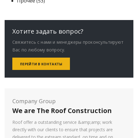
c
u
5
p
t
d
o
r
p
Прочее
53
t
c
3
r
s
u
d
o
r
s
t
p
o
c
u
d
o
s
r
d
t
c
u
d
o
u
s
t
c
u
Хотите задать вопрос?
d
c
s
t
c
Свяжитесь с нами и менеджеры проконсультируют
u
t
s
t
Вас по любому вопросу.
c
s
s
t
ПЕРЕЙТИ В КОНТАКТЫ
s
Company Group
We are The Roof Construction
Roof offer a outstanding service &amp;amp; work
directly with our clients to ensure that projects are
delivered to the extream standard, on time and on