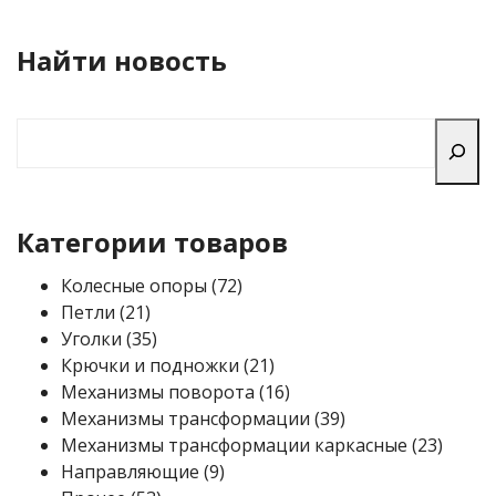
Найти новость
Поиск
Категории товаров
7
Колесные опоры
72
2
2
Петли
21
1
3
p
Уголки
35
p
5
r
2
Крючки и подножки
21
r
p
o
1
1
Механизмы поворота
16
o
r
d
p
6
3
Механизмы трансформации
39
d
o
u
r
p
9
2
Механизмы трансформации каркасные
23
u
d
9
c
o
r
p
3
Направляющие
9