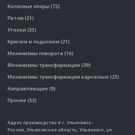
72
Колесные опоры
72
products
21
Петли
21
products
35
Уголки
35
products
21
Крючки и подножки
21
products
16
Механизмы поворота
16
products
39
Механизмы трансформации
39
products
23
Механизмы трансформации каркасные
23
produc
9
Направляющие
9
products
53
Прочее
53
products
Адрес производства в г. Ульяновск:
Россия, Ульяновская область, Ульяновск, ул.