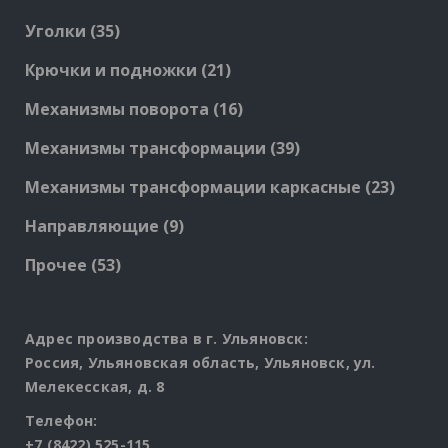
products
35
Уголки
35
products
21
Крючки и подножки
21
products
16
Механизмы поворота
16
products
39
Механизмы трансформации
39
products
23
Механизмы трансформации каркасные
23
produc
9
Направляющие
9
products
53
Прочее
53
products
Адрес производства в г. Ульяновск:
Россия, Ульяновская область, Ульяновск, ул.
Мелекесская, д. 8
Телефон:
+7 (8422) 525-115