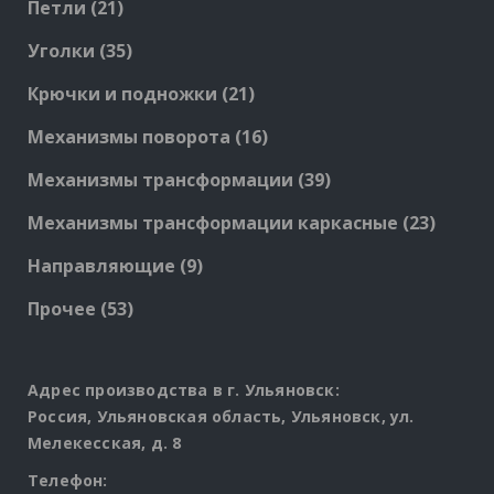
21
Петли
21
products
35
Уголки
35
products
21
Крючки и подножки
21
products
16
Механизмы поворота
16
products
39
Механизмы трансформации
39
products
23
Механизмы трансформации каркасные
23
produc
9
Направляющие
9
products
53
Прочее
53
products
Адрес производства в г. Ульяновск:
Россия, Ульяновская область, Ульяновск, ул.
Мелекесская, д. 8
Телефон: