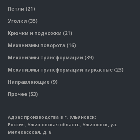
products
21
Петли
21
products
35
Уголки
35
products
21
Крючки и подножки
21
products
16
Механизмы поворота
16
products
39
Механизмы трансформации
39
products
23
Механизмы трансформации каркасные
23
produc
9
Направляющие
9
products
53
Прочее
53
products
Адрес производства в г. Ульяновск:
Россия, Ульяновская область, Ульяновск, ул.
Мелекесская, д. 8