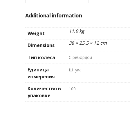
Additional information
11.9 kg
Weight
38 × 25.5 × 12 cm
Dimensions
Тип колеса
С ребордой
Единица
Штука
измерения
Количество в
100
упаковке