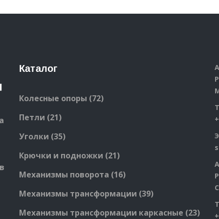
А
Каталог
Р
М
72
Колесные опоры
72
products
21
Петли
21
+
а
products
35
Уголки
35
Э
products
21
Крючки и подножки
21
А
products
в
16
Механизмы поворота
16
Р
products
С
39
Механизмы трансформации
39
products
23
Механизмы трансформации каркасные
23
+