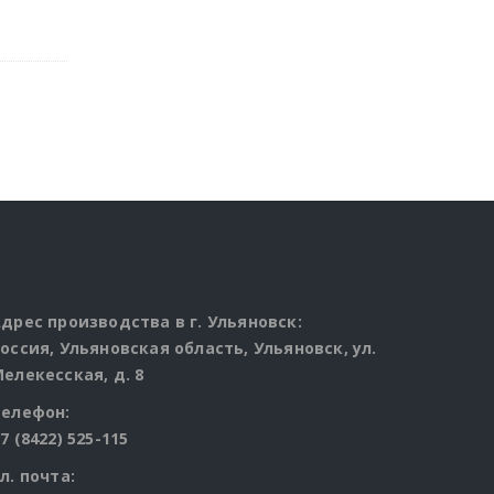
дрес производства в г. Ульяновск:
оссия, Ульяновская область, Ульяновск, ул.
елекесская, д. 8
Телефон:
7 (8422) 525-115
л. почта: