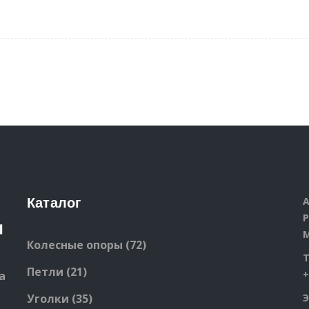
А
Каталог
Р
М
72
Колесные опоры
72
products
21
Петли
21
+
а
products
35
Уголки
35
Э