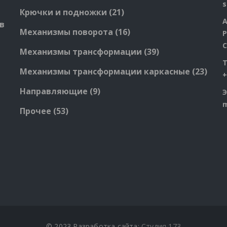
products
21
Крючки и подножки
21
А
products
в
16
Механизмы поворота
16
Р
products
С
39
Механизмы трансформации
39
products
23
Механизмы трансформации каркасные
23
+
produ
9
Направляющие
9
Э
products
53
Прочее
53
products
© 2023 Разработка сайта:
Студия 173