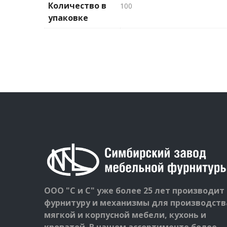
Количество в
100
упаковке
ООО "С и С" уже более 25 лет производит
фурнитуру и механизмы для производств
мягкой и корпусной мебели, кухонь и