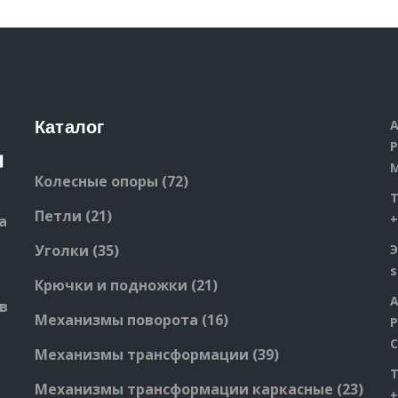
А
Каталог
Р
М
72
Колесные опоры
72
products
21
Петли
21
+
а
products
35
Уголки
35
Э
products
21
Крючки и подножки
21
А
products
в
16
Механизмы поворота
16
Р
products
С
39
Механизмы трансформации
39
products
23
Механизмы трансформации каркасные
23
+