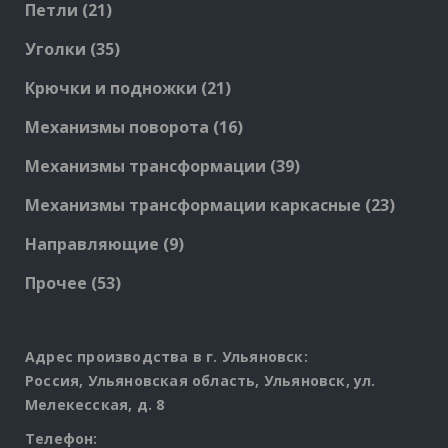
21
Петли
21
products
35
Уголки
35
products
21
Крючки и подножки
21
products
16
Механизмы поворота
16
products
39
Механизмы трансформации
39
products
23
Механизмы трансформации каркасные
23
produc
9
Направляющие
9
products
53
Прочее
53
products
Адрес производства в г. Ульяновск:
Россия, Ульяновская область, Ульяновск, ул.
Мелекесская, д. 8
Телефон: