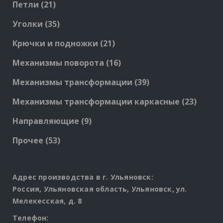
21
Петли
21
products
35
Уголки
35
products
21
Крючки и подножки
21
products
16
Механизмы поворота
16
products
39
Механизмы трансформации
39
products
23
Механизмы трансформации каркасные
23
produc
9
Направляющие
9
products
53
Прочее
53
products
Адрес производства в г. Ульяновск:
Россия, Ульяновская область, Ульяновск, ул.
Мелекесская, д. 8
Телефон: