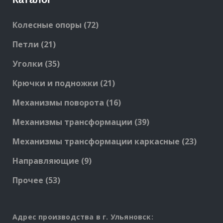
72
Колесные опоры
72
products
21
Петли
21
products
35
Уголки
35
products
21
Крючки и подножки
21
products
16
Механизмы поворота
16
products
39
Механизмы трансформации
39
products
23
Механизмы трансформации каркасные
23
produc
9
Направляющие
9
products
53
Прочее
53
products
Адрес производства в г. Ульяновск: