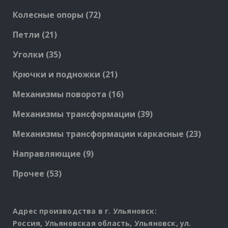
72
Колесные опоры
72
products
21
Петли
21
products
35
Уголки
35
products
21
Крючки и подножки
21
products
16
Механизмы поворота
16
products
39
Механизмы трансформации
39
products
23
Механизмы трансформации каркасные
23
produc
9
Направляющие
9
products
53
Прочее
53
products
Адрес производства в г. Ульяновск:
Россия, Ульяновская область, Ульяновск, ул.