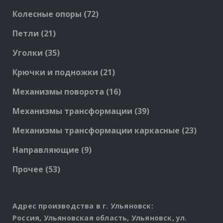
72
Колесные опоры
72
products
21
Петли
21
products
35
Уголки
35
products
21
Крючки и подножки
21
products
16
Механизмы поворота
16
products
39
Механизмы трансформации
39
products
23
Механизмы трансформации каркасные
23
produc
9
Направляющие
9
products
53
Прочее
53
products
Адрес производства в г. Ульяновск:
Россия, Ульяновская область, Ульяновск, ул.