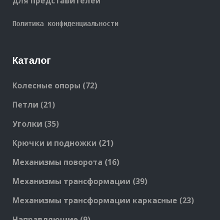
для представителей
Политика конфиденциальности
Каталог
72
Колесные опоры
72
products
21
Петли
21
products
35
Уголки
35
products
21
Крючки и подножки
21
products
16
Механизмы поворота
16
products
39
Механизмы трансформации
39
products
23
Механизмы трансформации каркасные
23
produc
9
Направляющие
9