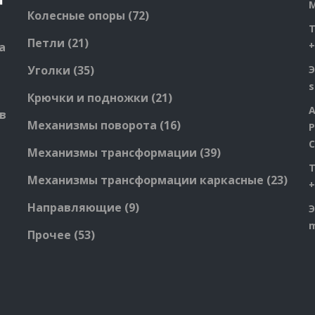
М
72
Колесные опоры
72
products
21
Петли
21
+
а
products
35
Уголки
35
Э
products
21
Крючки и подножки
21
А
products
в
16
Механизмы поворота
16
Р
products
С
39
Механизмы трансформации
39
products
23
Механизмы трансформации каркасные
23
+
produ
9
Направляющие
9
Э
products
53
Прочее
53
products