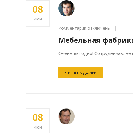
08
Июн
к
Комментарии
отключены
записи
Мебельная фабрик
Мебельная
фабрика
Очень выгодно! Сотрудничаю не п
ЧИТАТЬ ДАЛЕЕ
08
Июн