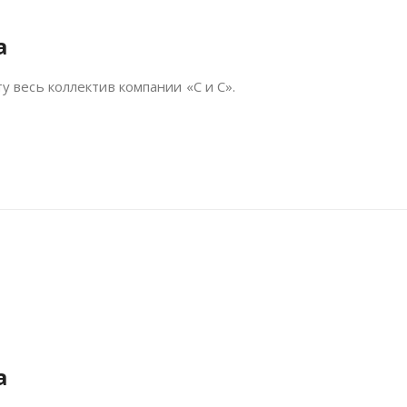
а
 весь коллектив компании «С и С».
а