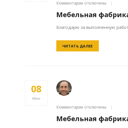
к
Комментарии
отключены
записи
Мебельная фабрик
Мебельная
фабрика
Благодарю за выполненную работу
ЧИТАТЬ ДАЛЕЕ
08
Июн
к
Комментарии
отключены
записи
Мебельная фабрик
Мебельная
фабрика